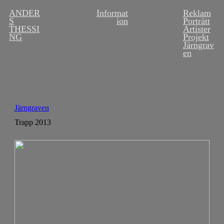
ANDER
Informat
Reklam
S
ion
Porträtt
THESSI
Artister
NG
Projekt
Järngrav
en
Järngraven
Trapp 2013